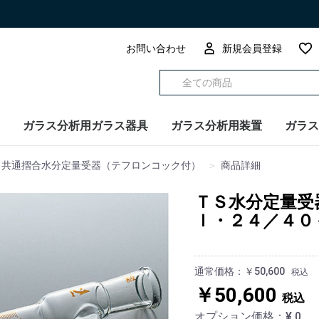
お問い合わせ
新規会員登録
ガラス分析用ガラス器具
ガラス分析用装置
ガラス
共通摺合水分定量受器（テフロンコック付）
商品詳細
ＴＳ水分定量受
ｌ・２４／４０
通常価格：￥50,600
税込
￥50,600
税込
オプション価格：¥
0