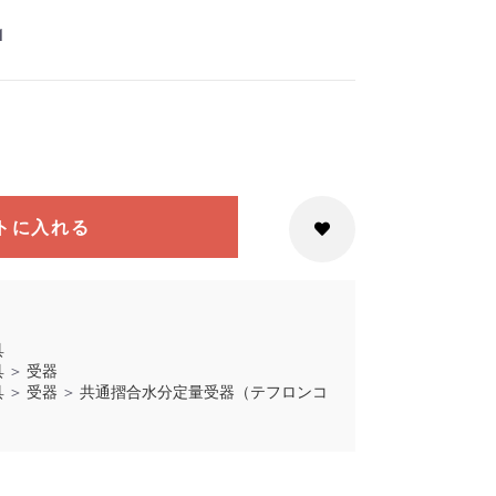
1
トに入れる
具
具
＞
受器
具
＞
受器
＞
共通摺合水分定量受器（テフロンコ