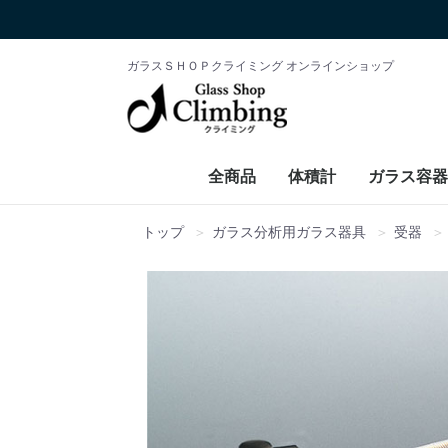
ガラスＳＨＯＰクライミング オンラインショップ
全商品
体積計
ガラス容器
トップ
ガラス分析用ガラス器具
受器