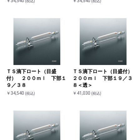
￥34,540
￥34,540
(税込)
(税込)
お買い物を続ける
カートへ進む
ＴＳ滴下ロート（目盛
ＴＳ滴下ロート（目盛付）
付） ２００ｍｌ 下部１
２００ｍｌ 下部１９／３
９／３８
８＜透＞
￥34,540
￥41,030
(税込)
(税込)