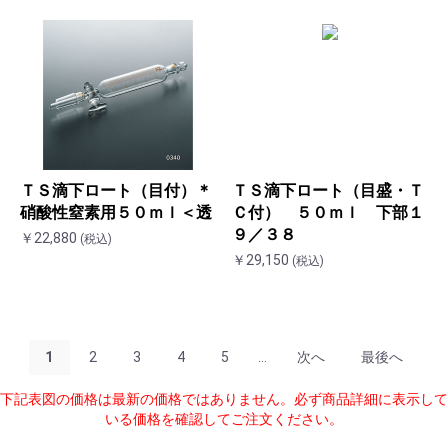
ＴＳ滴下ロート（目付）＊
ＴＳ滴下ロート（目盛・Ｔ
硝酸性窒素用５０ｍｌ＜透
Ｃ付） ５０ｍｌ 下部１
９／３８
￥22,880
(税込)
￥29,150
(税込)
1
2
3
4
5
...
次へ
最後へ
下記表図の価格は最新の価格ではありません。必ず商品詳細に表示して
いる価格を確認してご注文ください。