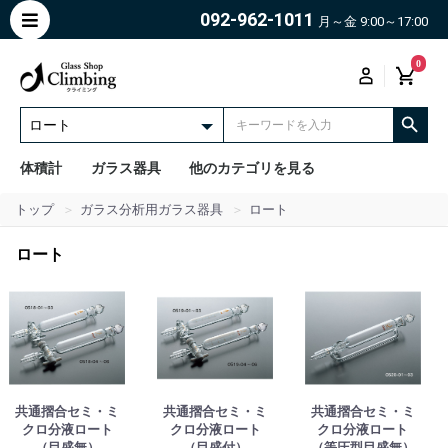
092-962-1011
月～金 9:00～17:00
0
体積計
ガラス器具
他のカテゴリを見る
トップ
ガラス分析用ガラス器具
ロート
ロート
共通摺合セミ・ミ
共通摺合セミ・ミ
共通摺合セミ・ミ
クロ分液ロート
クロ分液ロート
クロ分液ロート
（目盛無）
（目盛付）
（等圧型目盛無）