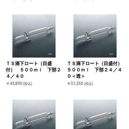
ＴＳ滴下ロート（目盛
ＴＳ滴下ロート（目盛付）
付） ５００ｍｌ 下部２
５００ｍｌ 下部２４／４
４／４０
０＜透＞
￥43,890
￥51,260
(税込)
(税込)