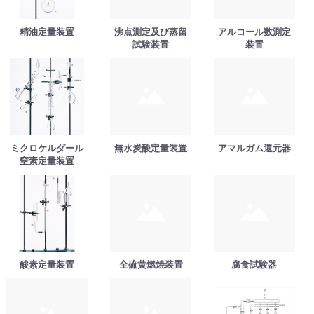
精油定量装置
沸点測定及び蒸留
アルコール数測定
試験装置
装置
ミクロケルダール
無水炭酸定量装置
アマルガム還元器
窒素定量装置
酸素定量装置
全硫黄燃焼装置
腐食試験器