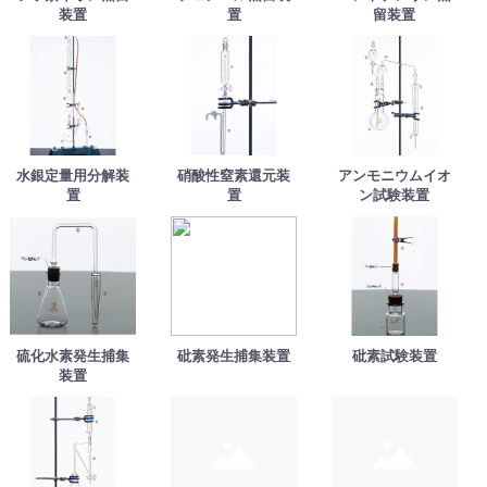
装置
置
留装置
水銀定量用分解装
硝酸性窒素還元装
アンモニウムイオ
置
置
ン試験装置
硫化水素発生捕集
砒素発生捕集装置
砒素試験装置
装置