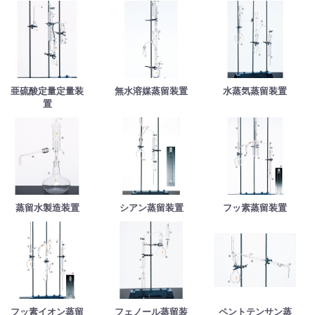
亜硫酸定量定量装
無水溶媒蒸留装置
水蒸気蒸留装置
置
蒸留水製造装置
シアン蒸留装置
フッ素蒸留装置
フッ素イオン蒸留
フェノール蒸留装
ペントテンサン蒸