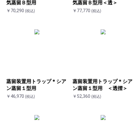
気蒸留Ｂ型用
気蒸留Ｂ型用＜透＞
お買い物を続ける
カートへ進む
￥70,290
￥77,770
(税込)
(税込)
蒸留装置用トラップ＊シア
蒸留装置用トラップ＊シア
ン蒸留１型用
ン蒸留１型用 ＜透摺＞
￥46,970
￥52,360
(税込)
(税込)