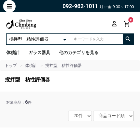
092-962-1011
月～金 9:00～17:00
0
体積計
ガラス器具
他のカテゴリを見る
トップ
体積計
撹拌型 粘性評価器
撹拌型 粘性評価器
6
対象商品：
件