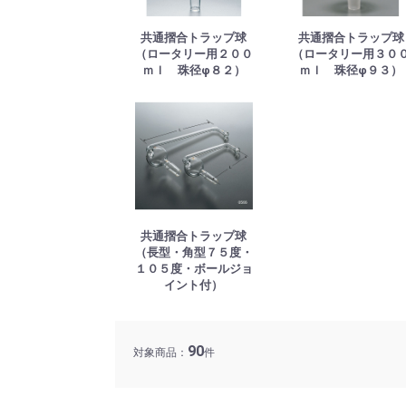
共通摺合トラップ球
共通摺合トラップ球
（ロータリー用２００
（ロータリー用３０
ｍｌ 珠径φ８２）
ｍｌ 珠径φ９３）
共通摺合トラップ球
（長型・角型７５度・
１０５度・ボールジョ
イント付）
90
対象商品：
件