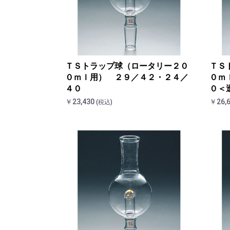
ＴＳトラップ球（ロータリー２０
ＴＳ
０ｍｌ用） ２９／４２・２４／
０ｍ
４０
０＜
￥23,430
￥26,
(税込)