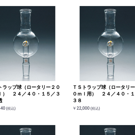
トラップ球（ロータリー２０
ＴＳトラップ球（ロータリー
ｌ） ２４／４０・１５／３
０ｍｌ用） ２４／４０・１
透
３８
640
￥22,000
(税込)
(税込)