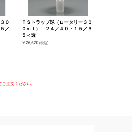
３０
ＴＳトラップ球（ロータリー３０
５／
０ｍｌ） ２４／４０・１５／３
５＜透
￥26,620
(税込)
てご注文ください。