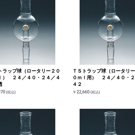
トラップ球（ロータリー２０
ＴＳトラップ球（ロータリー
ｌ） ２４／４０・２４／４
０ｍｌ用） ２４／４０・２
透
４２
970
￥22,660
(税込)
(税込)