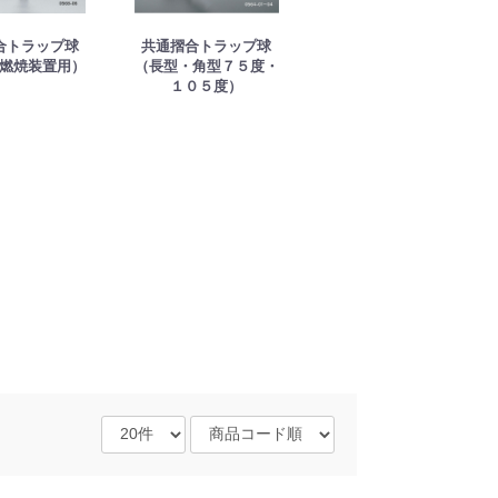
合トラップ球
共通摺合トラップ球
燃焼装置用）
（長型・角型７５度・
１０５度）