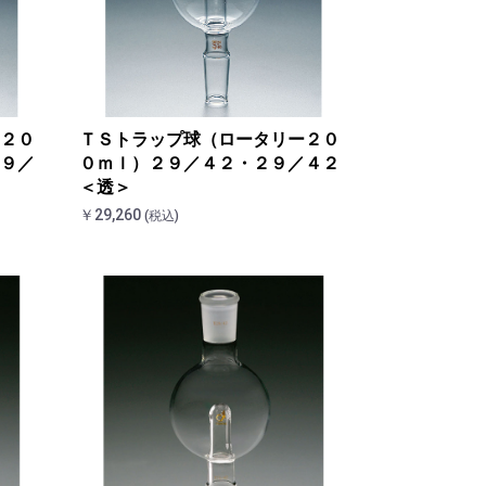
２０
ＴＳトラップ球（ロータリー２０
９／
０ｍｌ）２９／４２・２９／４２
＜透＞
￥29,260
(税込)