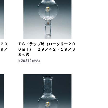
２０
ＴＳトラップ球（ロータリー２０
９／
０ｍｌ） ２９／４２・１９／３
８＜透
￥26,510
(税込)