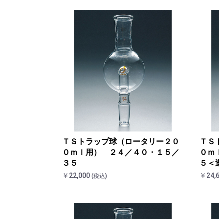
ＴＳトラップ球（ロータリー２０
ＴＳ
０ｍｌ用） ２４／４０・１５／
０ｍ
３５
５＜
￥22,000
￥24,
(税込)