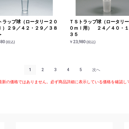
トラップ球（ロータリー２０
ＴＳトラップ球（ロータリー
ｌ）２９／４２・２９／３８
０ｍｌ用） ２４／４０・１
＞
３５
580
￥23,980
(税込)
(税込)
1
2
3
4
5
次へ
最新の価格ではありません。必ず商品詳細に表示している価格を確認し