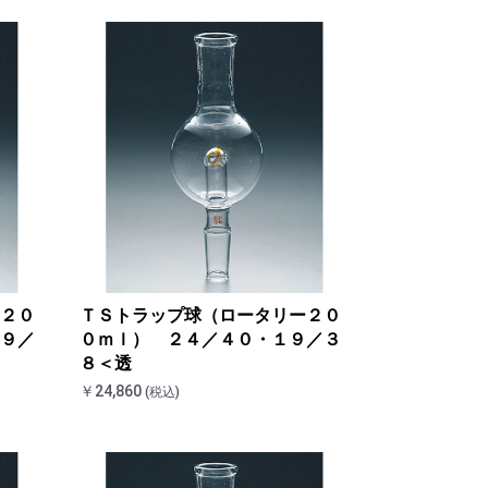
２０
ＴＳトラップ球（ロータリー２０
９／
０ｍｌ） ２４／４０・１９／３
８＜透
￥24,860
(税込)