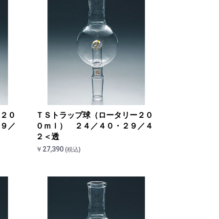
２０
ＴＳトラップ球（ロータリー２０
９／
０ｍｌ） ２４／４０・２９／４
２＜透
￥27,390
(税込)