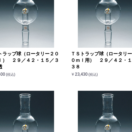
お買い物を続ける
カートへ進む
トラップ球（ロータリー２０
ＴＳトラップ球（ロータリー
ｌ） ２９／４２・１５／３
０ｍｌ用） ２９／４２・１
透
３８
400
￥23,430
(税込)
(税込)