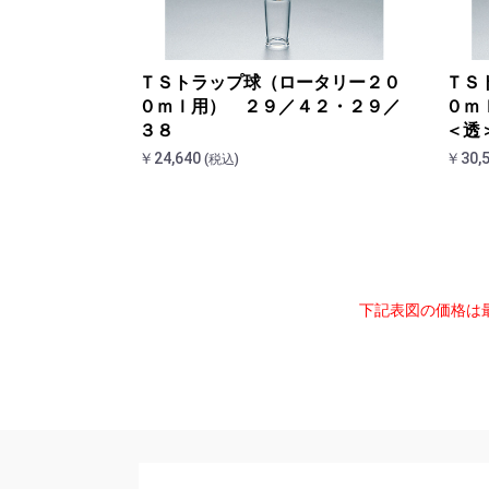
ＴＳトラップ球（ロータリー２０
ＴＳ
０ｍｌ用） ２９／４２・２９／
０ｍ
３８
＜透
￥24,640
￥30,
(税込)
下記表図の価格は