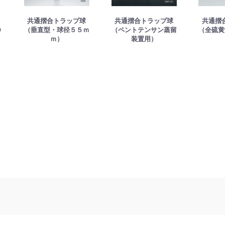
共通摺合トラップ球
共通摺合トラップ球
共通摺
０
（垂直型・球径５５ｍ
（ペントテンサン蒸留
（全硫黄
ｍ）
装置用）