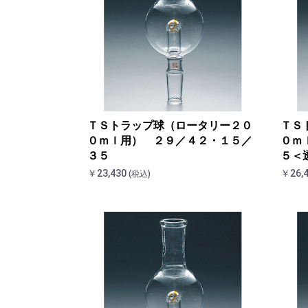
ＴＳトラップ球（ロータリー２０
ＴＳ
０ｍｌ用） ２９／４２・１５／
０ｍ
３５
５＜
￥23,430
￥26,
(税込)