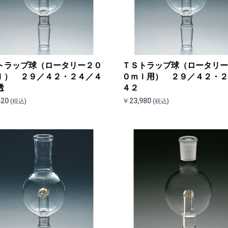
トラップ球（ロータリー２０
ＴＳトラップ球（ロータリー
ｌ） ２９／４２・２４／４
０ｍｌ用） ２９／４２・２
透
４２
620
￥23,980
(税込)
(税込)