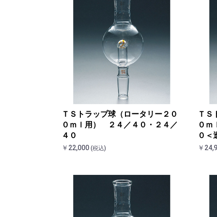
ＴＳトラップ球（ロータリー２０
ＴＳ
０ｍｌ用） ２４／４０・２４／
０ｍ
４０
０＜
￥22,000
￥24,
(税込)