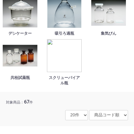
デシケーター
吸引ろ過瓶
集気びん
共栓試薬瓶
スクリューバイア
ル瓶
67
対象商品：
件