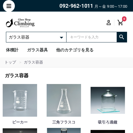
092-962-1011
月～金 9:00～17:00
0
体積計
ガラス器具
他のカテゴリを見る
トップ
ガラス容器
ガラス容器
ビーカー
三角フラスコ
吸引ろ過鐘