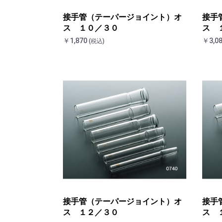
接手管（テーパージョイント）オ
接手
ス １０／３０
ス 
￥1,870
￥3,0
(税込)
接手管（テーパージョイント）オ
接手
ス １２／３０
ス 