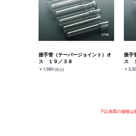
接手管（テーパージョイント）オ
接手
ス １９／３８
ス 
￥1,980
￥3,3
(税込)
下記表図の価格は