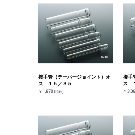
接手管（テーパージョイント）オ
接手
ス １５／３５
ス 
￥1,870
￥3,0
(税込)