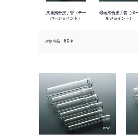
共通摺合接手管（テー
球面摺合接手管（ボ
パージョイント）
ルジョイント）
80
対象商品：
件