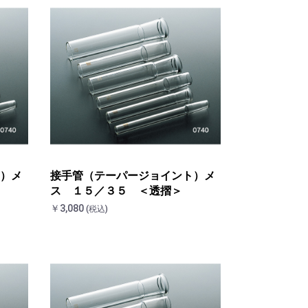
）メ
接手管（テーパージョイント）メ
ス １５／３５ ＜透摺＞
￥3,080
(税込)