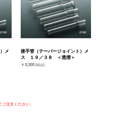
）メ
接手管（テーパージョイント）メ
ス １９／３８ ＜透摺＞
￥3,300
(税込)
てご注文ください。