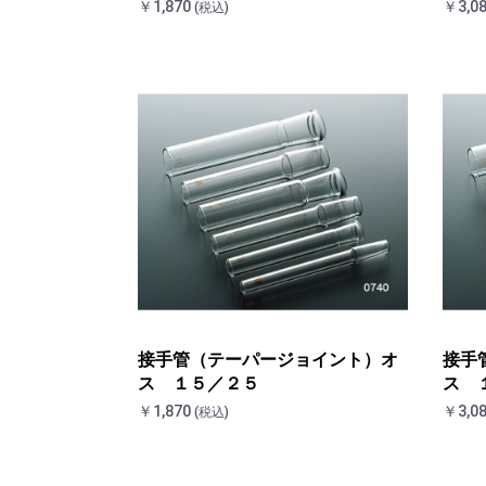
￥1,870
￥3,0
(税込)
接手管（テーパージョイント）オ
接手
ス １５／２５
ス 
￥1,870
￥3,0
(税込)