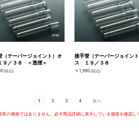
管（テーパージョイント）オ
接手管（テーパージョイント
１９／３８ ＜透摺＞
ス １９／３８
00
￥1,980
(税込)
(税込)
1
2
3
4
次へ
最新の価格ではありません。必ず商品詳細に表示している価格を確認し