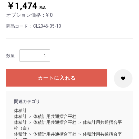
￥1,474
税込
オプション価格：¥
0
商品コード：
CL2046-05-10
数量
カートに入れる
関連カテゴリ
お買い物を続ける
カートへ進む
体積計
体積計
＞
体積計用共通摺合平栓
体積計
＞
体積計用共通摺合平栓
＞
体積計用共通摺合平
栓（白）
体積計
＞
体積計用共通摺合平栓
＞
体積計用共通摺合平