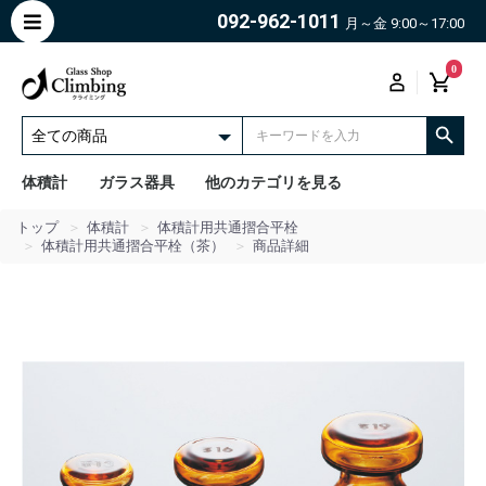
092-962-1011
月～金 9:00～17:00
0
体積計
ガラス器具
他のカテゴリを見る
トップ
体積計
体積計用共通摺合平栓
体積計用共通摺合平栓（茶）
商品詳細